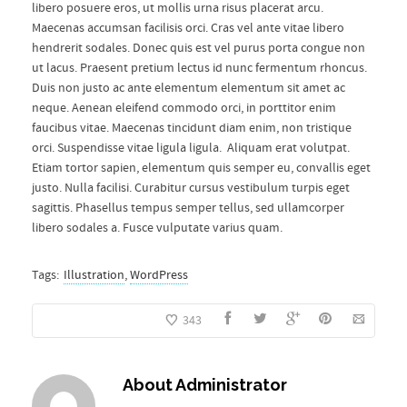
libero posuere eros, ut mollis urna risus placerat arcu.
Maecenas accumsan facilisis orci. Cras vel ante vitae libero
hendrerit sodales. Donec quis est vel purus porta congue non
ut lacus. Praesent pretium lectus id nunc fermentum rhoncus.
Duis non justo ac ante elementum elementum sit amet ac
neque. Aenean eleifend commodo orci, in porttitor enim
faucibus vitae. Maecenas tincidunt diam enim, non tristique
orci. Suspendisse vitae ligula ligula. Aliquam erat volutpat.
Etiam tortor sapien, elementum quis semper eu, convallis eget
justo. Nulla facilisi. Curabitur cursus vestibulum turpis eget
sagittis. Phasellus tempus semper tellus, sed ullamcorper
libero sodales a. Fusce vulputate varius quam.
Tags:
Illustration
,
WordPress
343
About
Administrator