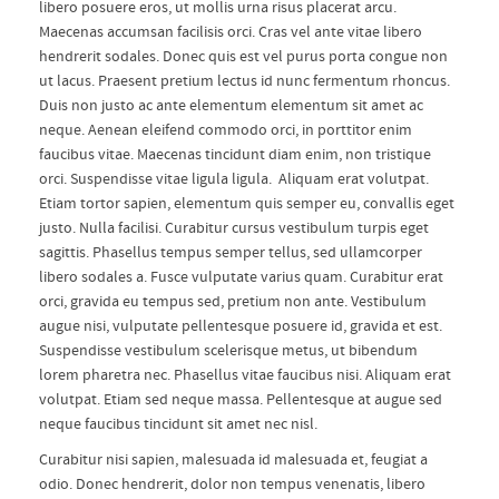
libero posuere eros, ut mollis urna risus placerat arcu.
Maecenas accumsan facilisis orci. Cras vel ante vitae libero
hendrerit sodales. Donec quis est vel purus porta congue non
ut lacus. Praesent pretium lectus id nunc fermentum rhoncus.
Duis non justo ac ante elementum elementum sit amet ac
neque. Aenean eleifend commodo orci, in porttitor enim
faucibus vitae. Maecenas tincidunt diam enim, non tristique
orci. Suspendisse vitae ligula ligula. Aliquam erat volutpat.
Etiam tortor sapien, elementum quis semper eu, convallis eget
justo. Nulla facilisi. Curabitur cursus vestibulum turpis eget
sagittis. Phasellus tempus semper tellus, sed ullamcorper
libero sodales a. Fusce vulputate varius quam. Curabitur erat
orci, gravida eu tempus sed, pretium non ante. Vestibulum
augue nisi, vulputate pellentesque posuere id, gravida et est.
Suspendisse vestibulum scelerisque metus, ut bibendum
lorem pharetra nec. Phasellus vitae faucibus nisi. Aliquam erat
volutpat. Etiam sed neque massa. Pellentesque at augue sed
neque faucibus tincidunt sit amet nec nisl.
Curabitur nisi sapien, malesuada id malesuada et, feugiat a
odio. Donec hendrerit, dolor non tempus venenatis, libero