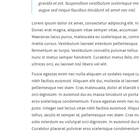
gravida et est. Suspendisse vestibulum scelerisque me
augue sed neque faucibus tincidunt sit amet nec nisl.
Lorem ipsum dolor sit amet, consectetur adipiscing elit. Int
Donec erat magna, aliquam vitae semper vitae, accumsan ve
Maecenas lacus purus, malesuada eu scelerisque ac, commod
mattis cursus. Vestibulum laoreet interdum pellentesque. S
fermentum ac turpis. Vestibulum convallis pulvinar tellus e
nunc in metus semper hendrerit. Curabitur metus felis, int
ultrices orci, eu laoreet nisl libero vel elit.
Fusce egestas enim nec nulla aliquam ut sodales neque curs
nibh facilisis euismod. Aliquam elit dui, molestie id laoreet
pellentesque nec diam. Cras malesuada, dolor at blandit dig
orci dignissim. In euismod dui eu massa tincidunt ut porta 
eros scelerisque condimentum. Fusce egestas enim nec null
justo. Integer sed lectus vitae nibh facilisis euismod. Aliqu
tellus, iaculis et semper id, pellentesque nec diam. Cras ma
odio interdum eu volutpat orci dignissim. In euismod dui e
Curabitur placerat pulvinar eros scelerisque condimentum