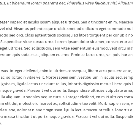
tus, ut bibendum lorem pharetra nec. Phasellus vitae faucibus nisi. Aliqua
eger imperdiet iaculis ipsum aliquet ultricies. Sed a tincidunt enim. Maecenas
l nisl. Vivamus pellentesque orci sit amet odio dictum eget commodo nulla c
o sed orci. Class aptent taciti sociosqu ad litora torquent per conubia nos
uspendisse vitae cursus urna. Lorem ipsum dolor sit amet, consectetur adipi
get ultricies. Sed sollicitudin, sem vitae elementum euismod, velit arcu matt
erdum quis sodales at, aliquam eu eros. Proin ac lacus urna, vel pulvinar an
us. Integer eleifend, enim id ultrices consequat, libero arcu posuere ante,
 ac, sollicitudin vitae velit. Morbi sapien sem, vestibulum in iaculis sed, semp
nissim, ligula lectus tincidunt tellus, lobortis dignissim metus libero quis 
neque gravida. Praesent vel dui nulla. Suspendisse ultricies vulputate urna,
a aliquam ut sodales neque cursus. Integer eleifend, enim id ultrices con
am elit dui, molestie id laoreet ac, sollicitudin vitae velit. Morbi sapien sem
lesuada, dolor at blandit dignissim, ligula lectus tincidunt tellus, lobortis d
u massa tincidunt ut porta neque gravida. Praesent vel dui nulla. Suspendiss
.