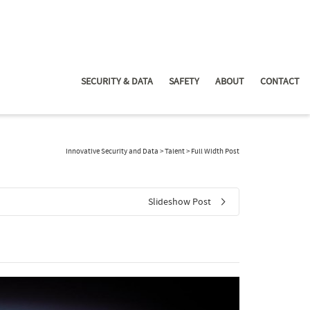
SECURITY & DATA
SAFETY
ABOUT
CONTACT
Innovative Security and Data
>
Talent
>
Full Width Post
Slideshow Post