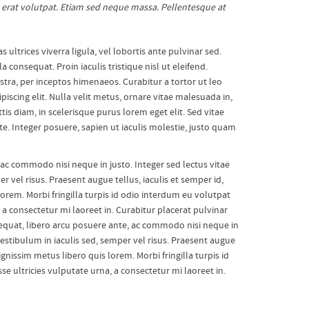
m erat volutpat. Etiam sed neque massa. Pellentesque at
 ultrices viverra ligula, vel lobortis ante pulvinar sed.
onsequat. Proin iaculis tristique nisl ut eleifend.
tra, per inceptos himenaeos. Curabitur a tortor ut leo
scing elit. Nulla velit metus, ornare vitae malesuada in,
is diam, in scelerisque purus lorem eget elit. Sed vitae
te. Integer posuere, sapien ut iaculis molestie, justo quam
 ac commodo nisi neque in justo. Integer sed lectus vitae
er vel risus. Praesent augue tellus, iaculis et semper id,
lorem. Morbi fringilla turpis id odio interdum eu volutpat
 a consectetur mi laoreet in. Curabitur placerat pulvinar
sequat, libero arcu posuere ante, ac commodo nisi neque in
, vestibulum in iaculis sed, semper vel risus. Praesent augue
ignissim metus libero quis lorem. Morbi fringilla turpis id
e ultricies vulputate urna, a consectetur mi laoreet in.