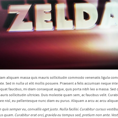
 Etiam aliquam massa quis mauris sollicitudin commodo venenatis ligula com
ate. Sed in nulla ut elit mollis posuere. Praesent a felis accumsan neque in
nsequat faucibus, mi diam consequat augue, quis porta nibh leo a massa. Sed 
is sollicitudin ultricies. Duis molestie quam sem, ac faucibus velit. Curabitur
rnare nisl, eu pellentesque nunc diam eu purus. Aliquam a arcu ac arcu aliqu
uis semper eu, convallis eget justo. Nulla facilisi. Curabitur cursus vestib
us quam. Curabitur erat orci, gravida eu tempus sed, pretium non ante. Ves