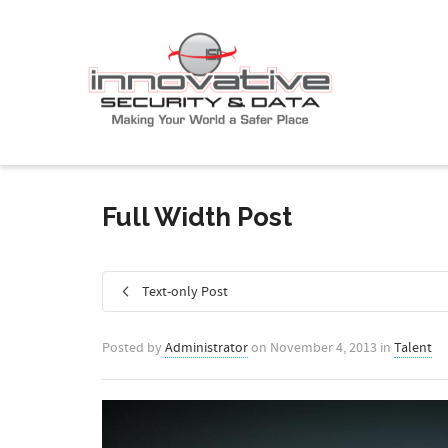
Full Width Post
Text-only Post
Posted by
Administrator
on
November 4, 2013
in
Talent