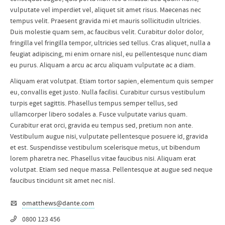
vulputate vel imperdiet vel, aliquet sit amet risus. Maecenas nec
tempus velit. Praesent gravida mi et mauris sollicitudin ultricies.
Duis molestie quam sem, ac faucibus velit. Curabitur dolor dolor,
fringilla vel fringilla tempor, ultricies sed tellus. Cras aliquet, nulla a
feugiat adipiscing, mi enim ornare nisl, eu pellentesque nunc diam
eu purus. Aliquam a arcu ac arcu aliquam vulputate ac a diam.
Aliquam erat volutpat. Etiam tortor sapien, elementum quis semper
eu, convallis eget justo. Nulla facilisi. Curabitur cursus vestibulum
turpis eget sagittis. Phasellus tempus semper tellus, sed
ullamcorper libero sodales a. Fusce vulputate varius quam.
Curabitur erat orci, gravida eu tempus sed, pretium non ante.
Vestibulum augue nisi, vulputate pellentesque posuere id, gravida
et est. Suspendisse vestibulum scelerisque metus, ut bibendum
lorem pharetra nec. Phasellus vitae faucibus nisi. Aliquam erat
volutpat. Etiam sed neque massa. Pellentesque at augue sed neque
faucibus tincidunt sit amet nec nisl.
omatthews@dante.com
0800 123 456