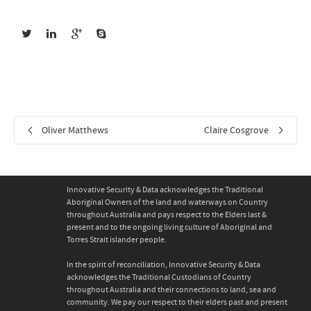
Oliver Matthews
Claire Cosgrove
Innovative Security & Data acknowledges the Traditional
Aboriginal Owners of the land and waterways on Country
throughout Australia and pays respect to the Elders last &
present and to the ongoing living culture of Aboriginal and
Torres Strait islander people.
In the spirit of reconciliation, Innovative Security & Data
acknowledges the Traditional Custodians of Country
throughout Australia and their connections to land, sea and
community. We pay our respect to their elders past and present