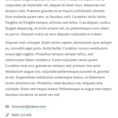
vulputate vel imperdiet vel, aliquet sit amet risus. Maecenas nec
tempus velit. Praesent gravida mi et mauris sollicitudin ultricies.
Duis molestie quam sem, ac faucibus velit. Curabitur dolor dolor,
fringilla vel fringilla tempor, ultricies sed tellus. Cras aliquet, nulla a
feugiat adipiscing, mi enim ornare nisl, eu pellentesque nunc diam
eu purus. Aliquam a arcu ac arcu aliquam vulputate ac a diam.
Aliquam erat volutpat. Etiam tortor sapien, elementum quis semper
eu, convallis eget justo. Nulla facilisi. Curabitur cursus vestibulum
turpis eget sagittis. Phasellus tempus semper tellus, sed
ullamcorper libero sodales a. Fusce vulputate varius quam.
Curabitur erat orci, gravida eu tempus sed, pretium non ante.
Vestibulum augue nisi, vulputate pellentesque posuere id, gravida
et est. Suspendisse vestibulum scelerisque metus, ut bibendum
lorem pharetra nec. Phasellus vitae faucibus nisi. Aliquam erat
volutpat. Etiam sed neque massa. Pellentesque at augue sed neque
faucibus tincidunt sit amet nec nisl.
mmunari@dante.com
0800 123 456