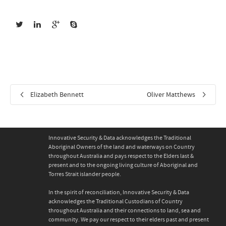
Elizabeth Bennett
Oliver Matthews
Innovative Security & Data acknowledges the Traditional
Aboriginal Owners of the land and waterways on Country
throughout Australia and pays respect to the Elders last &
present and to the ongoing living culture of Aboriginal and
Torres Strait islander people.
In the spirit of reconciliation, Innovative Security & Data
acknowledges the Traditional Custodians of Country
throughout Australia and their connections to land, sea and
community. We pay our respect to their elders past and present