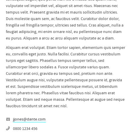
vulputate vel imperdiet vel, aliquet sit amet risus. Maecenas nec
tempus velit. Praesent gravida mi et mauris sollicitudin ultricies.
Duis molestie quam sem, ac faucibus velit. Curabitur dolor dolor,
fringilla vel fringilla tempor, ultricies sed tellus. Cras aliquet, nulla a
feugiat adipiscing, mi enim ornare nisl, eu pellentesque nunc diam
eu purus. Aliquam a arcu ac arcu aliquam vulputate ac a diam.
Aliquam erat volutpat. Etiam tortor sapien, elementum quis semper
eu, convallis eget justo. Nulla facilisi. Curabitur cursus vestibulum
turpis eget sagittis. Phasellus tempus semper tellus, sed
ullamcorper libero sodales a. Fusce vulputate varius quam.
Curabitur erat orci, gravida eu tempus sed, pretium non ante.
Vestibulum augue nisi, vulputate pellentesque posuere id, gravida
et est. Suspendisse vestibulum scelerisque metus, ut bibendum
lorem pharetra nec. Phasellus vitae faucibus nisi. Aliquam erat
volutpat. Etiam sed neque massa. Pellentesque at augue sed neque
faucibus tincidunt sit amet nec nisl.
jjones@dante.com
0800 1234 456