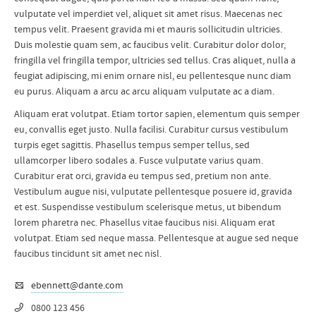
vulputate vel imperdiet vel, aliquet sit amet risus. Maecenas nec
tempus velit. Praesent gravida mi et mauris sollicitudin ultricies.
Duis molestie quam sem, ac faucibus velit. Curabitur dolor dolor,
fringilla vel fringilla tempor, ultricies sed tellus. Cras aliquet, nulla a
feugiat adipiscing, mi enim ornare nisl, eu pellentesque nunc diam
eu purus. Aliquam a arcu ac arcu aliquam vulputate ac a diam.
Aliquam erat volutpat. Etiam tortor sapien, elementum quis semper
eu, convallis eget justo. Nulla facilisi. Curabitur cursus vestibulum
turpis eget sagittis. Phasellus tempus semper tellus, sed
ullamcorper libero sodales a. Fusce vulputate varius quam.
Curabitur erat orci, gravida eu tempus sed, pretium non ante.
Vestibulum augue nisi, vulputate pellentesque posuere id, gravida
et est. Suspendisse vestibulum scelerisque metus, ut bibendum
lorem pharetra nec. Phasellus vitae faucibus nisi. Aliquam erat
volutpat. Etiam sed neque massa. Pellentesque at augue sed neque
faucibus tincidunt sit amet nec nisl.
ebennett@dante.com
0800 123 456